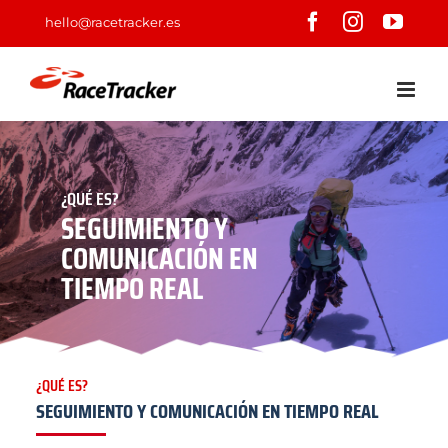
Saltar
Facebook
Instagram
YouT
hello@racetracker.es
al
contenido
¿A QUIÉN VA DIRIGIDO?
ALPINISTAS, ATLETAS,
EXPLORADORES,
PROFESIONALES,
MARCAS, EVENTOS...
¿QUÉ ES?
SEGUIMIENTO Y COMUNICACIÓN EN TIEMPO REAL