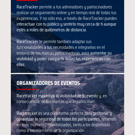
RaceTracker
permite a tus admiradores y patrocinadores
realizar un seguimiento online y en tiempo real de todas tus
experiencias. Y no sólo eso, a través de RaceTracker puedes
interactuar con tu público y sentirlo muy cerca de ti aunque
estés a miles de quilómetros de distancia.
RaceTracker
te permite también adaptar sus
funcionalidades a tus necesidades e integrarlas en el
entorno de tus marcas patrocinadoras, para
aumentar su
visibilidad y poder compartir todas tus experiencias con
ellas.
ORGANIZADORES DE EVENTOS
Racetracker maximiza la visibilidad de tu evento
y, en
consecuencia, de las marcas que lo patrocinan.
Racetracker
es una plataforma perfecta para
gestionar y
garantizar la seguridad de todos los participantes,
teniendo
en todo momento monitorizados, tanto a los deportistas
como a los miembros de la organización.