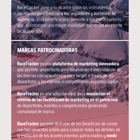
RaceTracker
pone a tu alcance todos los instrumentos
necesarios para
fidelizar a tus seguidores y aumentar tu
audiencia.
Esto beneficia directamente a tus patrocinadores,
que, al conseguir una mayor visibilidad,
aumentan el retorno
de la inversión.
MARCAS PATROCINADORAS
RaceTracker
es una
plataforma de marketing innovadora
que permite un perfecto posicionamiento e interrelación de
las marcas con su audiencia core target, a través de los
deportistas y los eventos o competiciones esponsorizadas.
RaceTracker
es una solución ideal para
maximizar el
retorno de las inversiones de marketing en el patrocinio
de deportistas, eventos o competiciones generando
comunidad de marca.
RaceTracker
permite disfrutar de los beneficios de contar
con herramientas online para conocer todos los detalles de
la evolución de los acontecimientos patrocinados y
medir