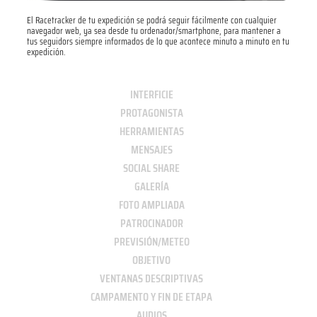
El Racetracker de tu expedición se podrá seguir fácilmente con cualquier
navegador web, ya sea desde tu ordenador/smartphone, para mantener a
tus seguidors siempre informados de lo que acontece minuto a minuto en tu
expedición.
INTERFICIE
PROTAGONISTA
HERRAMIENTAS
MENSAJES
SOCIAL SHARE
GALERÍA
FOTO AMPLIADA
PATROCINADOR
PREVISIÓN/METEO
OBJETIVO
VENTANAS DESCRIPTIVAS
CAMPAMENTO Y FIN DE ETAPA
AUDIOS