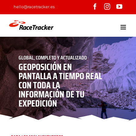
Saltar
Facebook
Instagram
YouT
hello@racetracker.es
al
contenido
GLOBAL, COMPLETO Y ACTUALIZADO
GEOPOSICIÓN EN
PANTALLA A TIEMPO REAL
CON TODA LA
INFORMACIÓN DE TU
EXPEDICIÓN