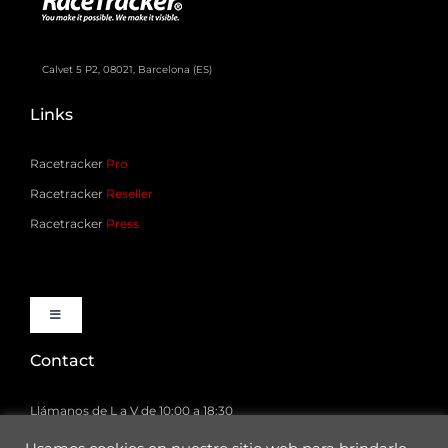
Calvet 5 P2, 08021, Barcelona (ES)
Links
Racetracker
Pro
Racetracker
Reseller
Racetracker
Press
Toggle
Navigation
Contact
Noticias
Llámanos de L a V de 10:00 a 18:30
+ 34 932 011 666
¿Qué es?