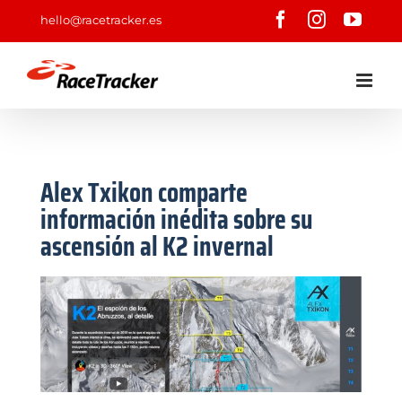
Saltar
Facebook
Instagram
YouT
hello@racetracker.es
al
contenido
Siguiente
Alex Txikon comparte
información inédita sobre su
ascensión al K2 invernal
Ver
imagen
más
grande