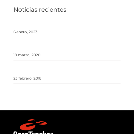
Noticias recientes
Alex Txikon y seis sherpas hacen cima en el Manaslu
invernal
6 enero, 2023
El expedicionario Javier Campos asciende las 50 cimas
más altas de España en invierno
18 marzo, 2020
Alex Txikon comparte información inédita sobre su
ascensión al K2 invernal
23 febrero, 2018