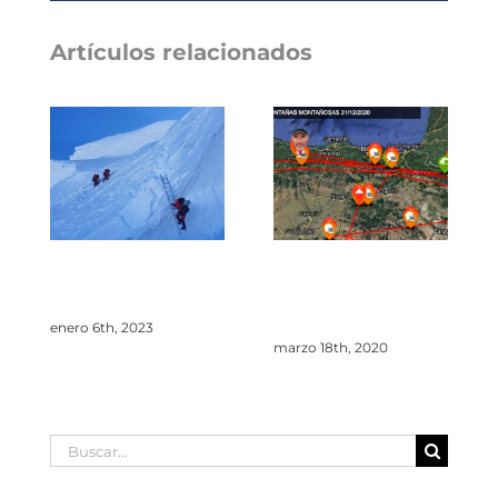
Correo
electrónico
Artículos relacionados
Alex Txikon y seis sherpas
El expedicionario Javier
hacen cima en el Manaslu
Campos asciende las 50
invernal
cimas más altas de España en
invierno
enero 6th, 2023
marzo 18th, 2020
Buscar: