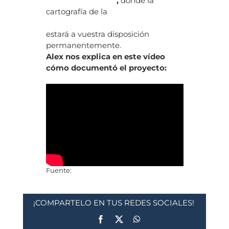
revistaoxigeno.es
,
donde la
cartografía de la
Ruta clásica al K2
por el espolón de los Abruzzos
estará a vuestra disposición
permanentemente.
Alex nos explica en este vídeo
cómo documentó el proyecto:
Fuente:
Revista Oxígeno
¡COMPARTELO EN TUS REDES SOCIALES!
Facebook
X
WhatsApp